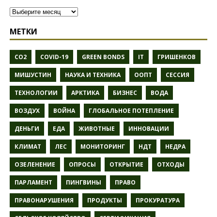
МЕТКИ
CO2
COVID-19
GREEN BONDS
IT
ГРИШЕНКОВ
МИШУСТИН
НАУКА И ТЕХНИКА
ООПТ
СЕССИЯ
ТЕХНОЛОГИИ
АРКТИКА
БИЗНЕС
ВОДА
ВОЗДУХ
ВОЙНА
ГЛОБАЛЬНОЕ ПОТЕПЛЕНИЕ
ДЕНЬГИ
ЕДА
ЖИВОТНЫЕ
ИННОВАЦИИ
КЛИМАТ
ЛЕС
МОНИТОРИНГ
НДТ
НЕДРА
ОЗЕЛЕНЕНИЕ
ОПРОСЫ
ОТКРЫТИЕ
ОТХОДЫ
ПАРЛАМЕНТ
ПИНГВИНЫ
ПРАВО
ПРАВОНАРУШЕНИЯ
ПРОДУКТЫ
ПРОКУРАТУРА