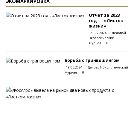
ЭКОМАРКИРОВКА
Отчет за 2023
год — «Листок
жизни»
21.07.2024
Деловой
Экологический
Журнал
0
Борьба с гринвошингом
19.06.2024
Деловой Экологический
Журнал
0
С
«
Л
и
с
т
к
о
м