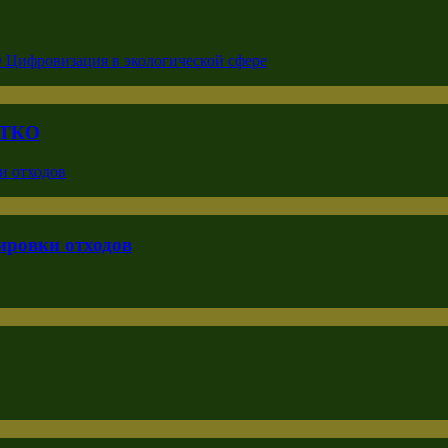
с ТКО
ировки отходов