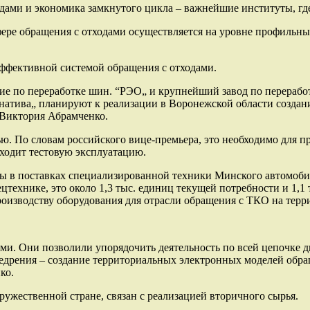
дами и экономика замкнутого цикла – важнейшие институты, гд
фере обращения с отходами осуществляется на уровне профильны
эффективной системой обращения с отходами.
ие по переработке шин. “РЭО„ и крупнейший завод по перераб
натива„ планируют к реализации в Воронежской области создани
а Виктория Абрамченко.
ю. По словам российского вице-премьера, это необходимо для п
оходит тестовую эксплуатацию.
ны в поставках специализированной техники Минского автомоби
технике, это около 1,3 тыс. единиц текущей потребности и 1,1 
оизводству оборудования для отрасли обращения с ТКО на терр
ми. Они позволили упорядочить деятельность по всей цепочке 
едрения – создание территориальных электронных моделей обра
ко.
ужественной стране, связан с реализацией вторичного сырья.