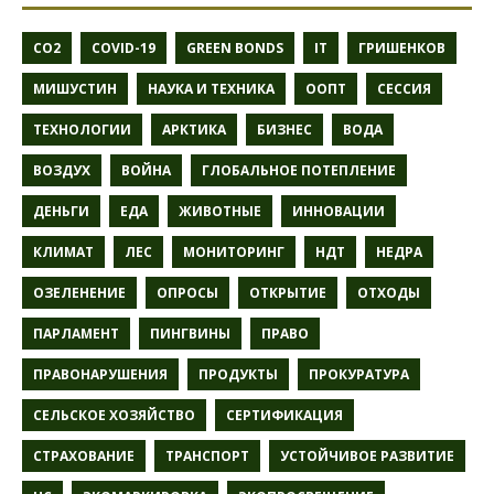
CO2
COVID-19
GREEN BONDS
IT
ГРИШЕНКОВ
МИШУСТИН
НАУКА И ТЕХНИКА
ООПТ
СЕССИЯ
ТЕХНОЛОГИИ
АРКТИКА
БИЗНЕС
ВОДА
ВОЗДУХ
ВОЙНА
ГЛОБАЛЬНОЕ ПОТЕПЛЕНИЕ
ДЕНЬГИ
ЕДА
ЖИВОТНЫЕ
ИННОВАЦИИ
КЛИМАТ
ЛЕС
МОНИТОРИНГ
НДТ
НЕДРА
ОЗЕЛЕНЕНИЕ
ОПРОСЫ
ОТКРЫТИЕ
ОТХОДЫ
ПАРЛАМЕНТ
ПИНГВИНЫ
ПРАВО
ПРАВОНАРУШЕНИЯ
ПРОДУКТЫ
ПРОКУРАТУРА
СЕЛЬСКОЕ ХОЗЯЙСТВО
СЕРТИФИКАЦИЯ
СТРАХОВАНИЕ
ТРАНСПОРТ
УСТОЙЧИВОЕ РАЗВИТИЕ