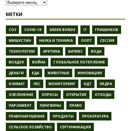
МЕТКИ
CO2
COVID-19
GREEN BONDS
IT
ГРИШЕНКОВ
МИШУСТИН
НАУКА И ТЕХНИКА
ООПТ
СЕССИЯ
ТЕХНОЛОГИИ
АРКТИКА
БИЗНЕС
ВОДА
ВОЗДУХ
ВОЙНА
ГЛОБАЛЬНОЕ ПОТЕПЛЕНИЕ
ДЕНЬГИ
ЕДА
ЖИВОТНЫЕ
ИННОВАЦИИ
КЛИМАТ
ЛЕС
МОНИТОРИНГ
НДТ
НЕДРА
ОЗЕЛЕНЕНИЕ
ОПРОСЫ
ОТКРЫТИЕ
ОТХОДЫ
ПАРЛАМЕНТ
ПИНГВИНЫ
ПРАВО
ПРАВОНАРУШЕНИЯ
ПРОДУКТЫ
ПРОКУРАТУРА
СЕЛЬСКОЕ ХОЗЯЙСТВО
СЕРТИФИКАЦИЯ