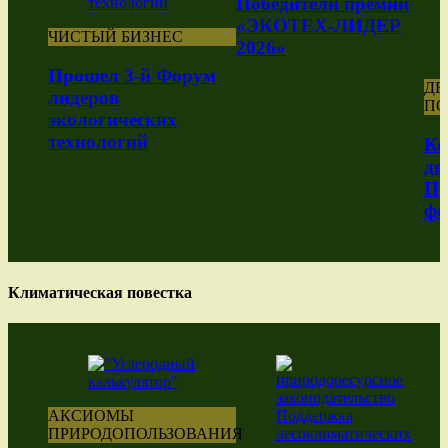
Победители премии
«ЭКОТЕХ-ЛИДЕР
ЧИСТЫЙ БИЗНЕС
2026»
Прошел 3-й Форум
ДЕНЬГ
лидеров
ПО П
экологических
технологий
Контр
деньг
Прези
фонда
Климатическая повестка
АКСИОМЫ
ПРИРОДОПОЛЬЗОВАНИЯ