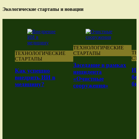
Экологические стартапы и новации
ТЕХНОЛОГИЧЕСКИЕ
ТЕХНОЛОГ
ЕХНОЛОГИЧЕСКИЕ
СТАРТАПЫ
СТАРТАПЫ
ТАРТАПЫ
Заседание в рамках
Информац
ак успешно
инцидента
безопасно
недрить ИИ в
«Очистные
бизнесе
едицину?
сооружения»