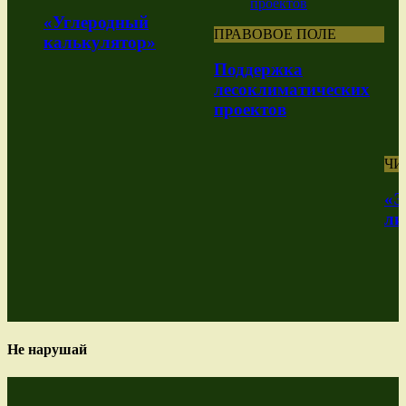
«Углеродный
ПРАВОВОЕ ПОЛЕ
калькулятор»
Поддержка
лесоклиматических
проектов
ЧИСТЫ
«Экол
лизин
Не нарушай