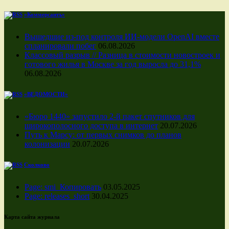
«Коммерсантъ»
Вышедшие из-под контроля ИИ-модели OpenAI вместе
спланировали побег
06.08.2026
Классовый разрыв // Разница в стоимости новостроек и
готового жилья в Москве за год выросла до 31,1%
06.08.2026
«ВЕДОМОСТИ»
«Бюро 1440» запустило 2-й пакет спутников для
широкополосного доступа в интернет
20.07.2026
Путь к Марсу: от первых снимков до планов
колонизации
20.07.2026
Сколково
Page: smi_Копировать
03.05.2025
Page: releases_short
30.04.2025
Карта сайта журнала