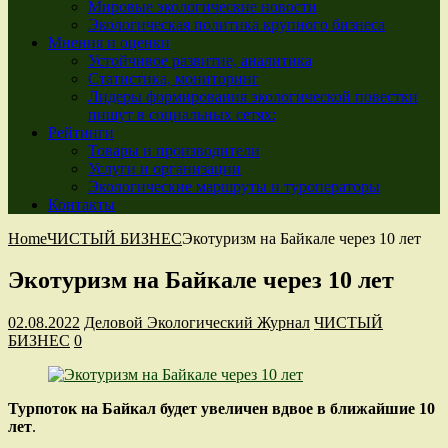
Мировые экологические новости
Экологическая политика крупного бизнеса
Мнения и оценки
Устойчивое развитие, аналитика
Статистика, мониторинг
Лидеры формирования экологической повестки
пишут в социальных сетях:
Рейтинги
Товары и производители
Услуги и организации
Экологические маршруты и туроператоры
Контакты
Home
ЧИСТЫЙ БИЗНЕС
Экотуризм на Байкале через 10 лет
Экотуризм на Байкале через 10 лет
02.08.2022
Деловой Экологический Журнал
ЧИСТЫЙ
БИЗНЕС
0
Турпоток на Байкал будет увеличен вдвое в ближайшие 10
лет
.