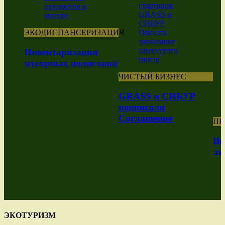
ЭКОДИСПАНСЕРИЗАЦИЯ
Инвентаризация
мусорных полигонов
ЧИСТЫЙ БИЗНЕС
GRASS и СИБУР
подписали
Соглашение
ПР
Вы
ли
ЭКОТУРИЗМ