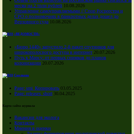
Объем торгов валютой на российском рынке снизился за
месяц на 2 трлн рублей
10.08.2026
Управление самоуправляемыми // Спор Росреестра и
СРО о полномочиях в банкротных делах дошел до
Верховного суда
10.08.2026
«ВЕДОМОСТИ»
«Бюро 1440» запустило 2-й пакет спутников для
широкополосного доступа в интернет
20.07.2026
Путь к Марсу: от первых снимков до планов
колонизации
20.07.2026
Сколково
Page: smi_Копировать
03.05.2025
Page: releases_short
30.04.2025
Карта сайта журнала
Вакансии для эколога
Контакты
Мнения и оценки
Лидеры формирования экологической повестки