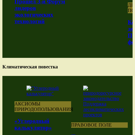
Прошел 3-й Форум
ДЕ
лидеров
ПО
экологических
технологий
Ко
де
Пр
фо
Климатическая повестка
АКСИОМЫ
ПРИРОДОПОЛЬЗОВАНИЯ
«Углеродный
ПРАВОВОЕ ПОЛЕ
калькулятор»