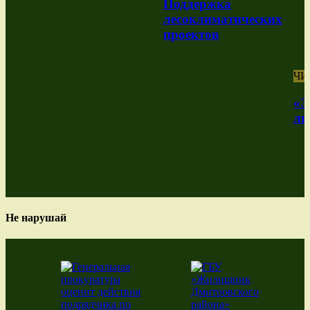
Поддержка
лесоклиматических
проектов
ЧИ
«Э
ли
Не нарушай