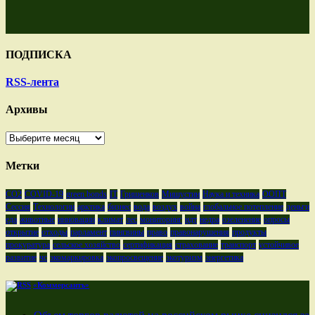
ПОДПИСКА
RSS-лента
Архивы
Архивы
Метки
CO2
COVID-19
green bonds
IT
Гришенков
Мишустин
Наука и техника
ООПТ
Сессия
Технологии
арктика
бизнес
вода
воздух
война
глобальное потепление
деньги
еда
животные
инновации
климат
лес
мониторинг
ндт
недра
озеленение
опросы
открытие
отходы
парламент
пингвины
право
правонарушения
продукты
прокуратура
сельское хозяйство
сертификация
страхование
транспорт
устойчивое
развитие
чс
экомаркировка
экопросвещение
экотуризм
энергетика
«Коммерсантъ»