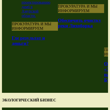
ПРОКУРАТУРА И МЫ
ИНФОРМИРУЕМ
Обеспечить очистку
ПРОКУРАТУРА И МЫ
реки Лихоборка
ИНФОРМИРУЕМ
Где результат и
деньги?
ПР
ИН
Об
«Э
па
Бу
ЭКОЛОГИЧЕСКИЙ БИЗНЕС