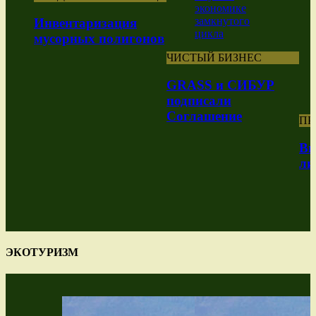
Инвентаризация
мусорных полигонов
ЧИСТЫЙ БИЗНЕС
GRASS и СИБУР
подписали
Соглашение
ПР
Вы
ли
ЭКОТУРИЗМ