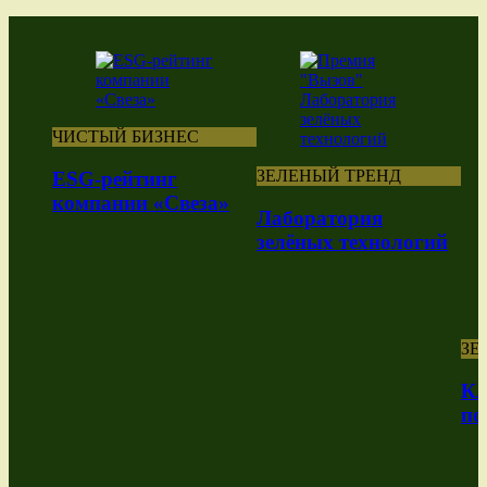
ЧИСТЫЙ БИЗНЕС
ЗЕЛЕНЫЙ ТРЕНД
ESG-рейтинг
компании «Свеза»
Лаборатория
зелёных технологий
ЗЕ
Кл
по