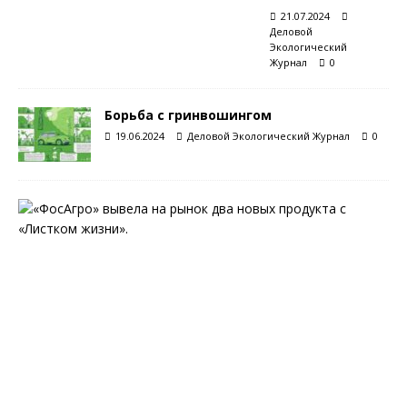
21.07.2024
Деловой
Экологический
Журнал
0
Борьба с гринвошингом
19.06.2024
Деловой Экологический Журнал
0
С
«
Л
и
с
т
к
о
м
ж
и
з
н