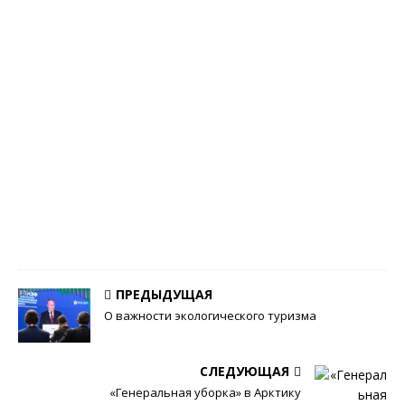
г
и
ч
е
с
к
и
й
Ж
у
р
н
а
л
0
ПРЕДЫДУЩАЯ
О важности экологического туризма
СЛЕДУЮЩАЯ
«Генеральная уборка» в Арктику