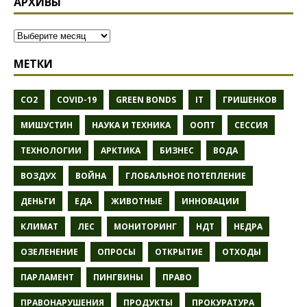
АРХИВЫ
МЕТКИ
CO2
COVID-19
GREEN BONDS
IT
ГРИШЕНКОВ
МИШУСТИН
НАУКА И ТЕХНИКА
ООПТ
СЕССИЯ
ТЕХНОЛОГИИ
АРКТИКА
БИЗНЕС
ВОДА
ВОЗДУХ
ВОЙНА
ГЛОБАЛЬНОЕ ПОТЕПЛЕНИЕ
ДЕНЬГИ
ЕДА
ЖИВОТНЫЕ
ИННОВАЦИИ
КЛИМАТ
ЛЕС
МОНИТОРИНГ
НДТ
НЕДРА
ОЗЕЛЕНЕНИЕ
ОПРОСЫ
ОТКРЫТИЕ
ОТХОДЫ
ПАРЛАМЕНТ
ПИНГВИНЫ
ПРАВО
ПРАВОНАРУШЕНИЯ
ПРОДУКТЫ
ПРОКУРАТУРА