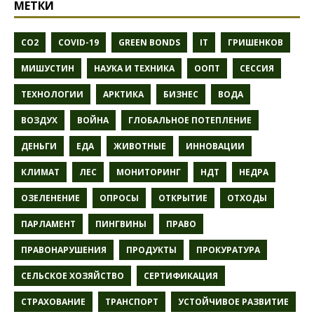
МЕТКИ
CO2
COVID-19
GREEN BONDS
IT
ГРИШЕНКОВ
МИШУСТИН
НАУКА И ТЕХНИКА
ООПТ
СЕССИЯ
ТЕХНОЛОГИИ
АРКТИКА
БИЗНЕС
ВОДА
ВОЗДУХ
ВОЙНА
ГЛОБАЛЬНОЕ ПОТЕПЛЕНИЕ
ДЕНЬГИ
ЕДА
ЖИВОТНЫЕ
ИННОВАЦИИ
КЛИМАТ
ЛЕС
МОНИТОРИНГ
НДТ
НЕДРА
ОЗЕЛЕНЕНИЕ
ОПРОСЫ
ОТКРЫТИЕ
ОТХОДЫ
ПАРЛАМЕНТ
ПИНГВИНЫ
ПРАВО
ПРАВОНАРУШЕНИЯ
ПРОДУКТЫ
ПРОКУРАТУРА
СЕЛЬСКОЕ ХОЗЯЙСТВО
СЕРТИФИКАЦИЯ
СТРАХОВАНИЕ
ТРАНСПОРТ
УСТОЙЧИВОЕ РАЗВИТИЕ