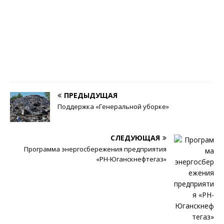
Ж
у
р
н
а
л
0
ПРЕДЫДУЩАЯ
Поддержка «Генеральной уборке»
СЛЕДУЮЩАЯ
Программа энергосбережения предприятия
«РН-Юганскнефтегаз»