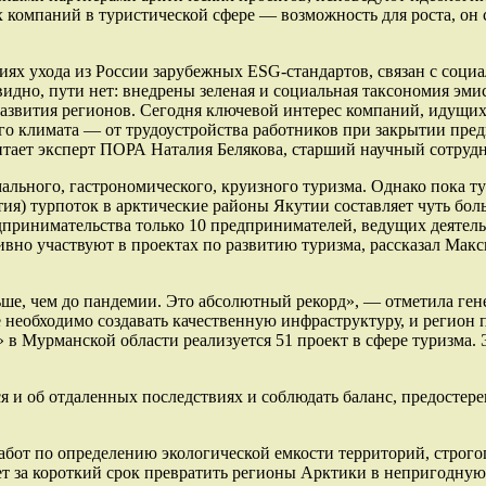
х компаний в туристической сфере — возможность для роста, он
виях ухода из России зарубежных ESG-стандартов, связан с соци
видно, пути нет: внедрены зеленая и социальная таксономия эм
развития регионов. Сегодня ключевой интерес компаний, идущи
ого климата — от трудоустройства работников при закрытии пре
итает эксперт ПОРА Наталия Белякова, старший научный сотру
льного, гастрономического, круизного туризма. Однако пока т
ия) турпоток в арктические районы Якутии составляет чуть боль
едпринимательства только 10 предпринимателей, ведущих деятел
о участвуют в проектах по развитию туризма, рассказал Макси
льше, чем до пандемии. Это абсолютный рекорд», — отметила г
необходимо создавать качественную инфраструктуру, и регион
 Мурманской области реализуется 51 проект в сфере туризма. Э
я и об отдаленных последствиях и соблюдать баланс, предостер
бот по определению экологической емкости территорий, строгог
т за короткий срок превратить регионы Арктики в непригодну