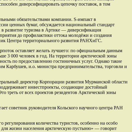
 способен диверсифицировать цепочку поставок, в том
альными обязательствами компании. S-импакт в
иссии ценных бумаг, обсуждается национальный стандарт
х в развитие туризма в Артике — диверсификация
дприятия до профилактики оттока молодёжи и создания
дник Центра территориального развития РАНХиГС.
урпоток оставляет желать лучшего: по официальным данным
ше 3 000 человек в год. На территории арктической зоны
ьность по предоставлению гостиничных услуг. Однако такие
м Карбушев, и.о. министра предпринимательства, торговли и
енеральный директор Корпорации развития Мурманской области
 поддерживает инвестпроекты, создающие достойный
то треть от всех проектов резидентов Арктической зоны
егает советник руководителя Кольского научного центра РАН
о регулирования количества туристов, особенно на особо
ю для жизни населения арктическую пустыню» — говорит