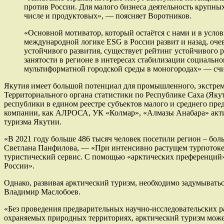
против России. Для малого бизнеса деятельность крупны
числе и продуктовых», — поясняет Воротников.
«Основной мотиватор, который остаётся с нами и в усло
международной логике ESG в России развит и назад, оче
устойчивого развития, существует рейтинг устойчивого 
занятости в регионе в интересах стабилизации социальн
мультиформатной городской среды в моногородах» — сч
Якутия имеет большой потенциал для промышленного, экстрема
Территориального органа статистики по Республике Саха (Якут
республики в едином реестре субъектов малого и среднего пр
компании, как АЛРОСА, УК «Колмар», «Алмазы Анабара» активн
туризма Якутии.
«В 2021 году больше 486 тысяч человек посетили регион – бо
Светлана Панфилова, — «При интенсивно растущем турпотоке 
туристический сервис. С помощью «арктических преференций» в
России».
Однако, развивая арктический туризм, необходимо задумыватьс
Владимир Маслобоев.
«Без проведения предварительных научно-исследовательских ра
охраняемых природных территориях, арктический туризм може