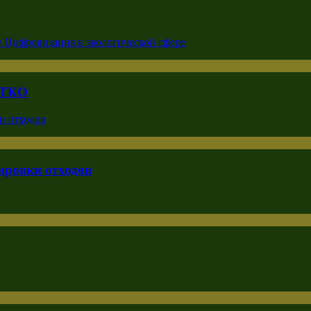
с ТКО
ировки отходов