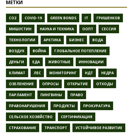
МЕТКИ
CO2
COVID-19
GREEN BONDS
IT
ГРИШЕНКОВ
МИШУСТИН
НАУКА И ТЕХНИКА
ООПТ
СЕССИЯ
ТЕХНОЛОГИИ
АРКТИКА
БИЗНЕС
ВОДА
ВОЗДУХ
ВОЙНА
ГЛОБАЛЬНОЕ ПОТЕПЛЕНИЕ
ДЕНЬГИ
ЕДА
ЖИВОТНЫЕ
ИННОВАЦИИ
КЛИМАТ
ЛЕС
МОНИТОРИНГ
НДТ
НЕДРА
ОЗЕЛЕНЕНИЕ
ОПРОСЫ
ОТКРЫТИЕ
ОТХОДЫ
ПАРЛАМЕНТ
ПИНГВИНЫ
ПРАВО
ПРАВОНАРУШЕНИЯ
ПРОДУКТЫ
ПРОКУРАТУРА
СЕЛЬСКОЕ ХОЗЯЙСТВО
СЕРТИФИКАЦИЯ
СТРАХОВАНИЕ
ТРАНСПОРТ
УСТОЙЧИВОЕ РАЗВИТИЕ