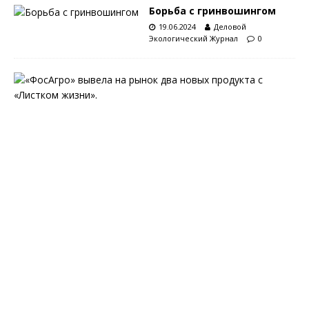
Борьба с гринвошингом
19.06.2024
Деловой
Экологический Журнал
0
С
«
Л
и
с
т
к
о
м
ж
и
з
н
и
»
1
8
.