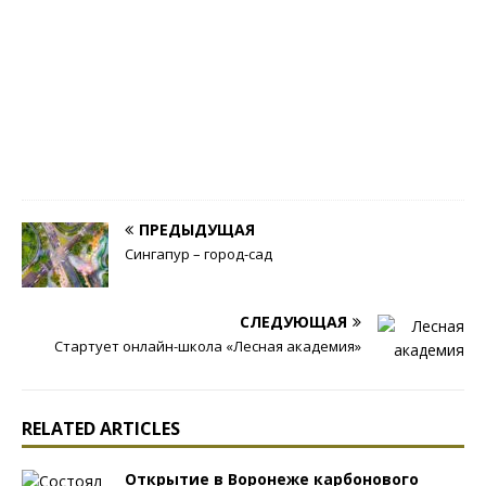
и
й
Ж
у
р
н
а
л
0
ПРЕДЫДУЩАЯ
Сингапур – город-сад
СЛЕДУЮЩАЯ
Стартует онлайн-школа «Лесная академия»
RELATED ARTICLES
Открытие в Воронеже карбонового