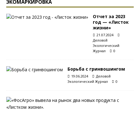
ЭКОМАРКИРОВКА
Отчет за 2023
год — «Листок
жизни»
21.07.2024
Деловой
Экологический
Журнал
0
Борьба с гринвошингом
19.06.2024
Деловой
Экологический Журнал
0
С
«
Л
и
с
т
к
о