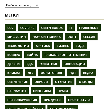
МЕТКИ
CO2
COVID-19
GREEN BONDS
IT
ГРИШЕНКОВ
МИШУСТИН
НАУКА И ТЕХНИКА
ООПТ
СЕССИЯ
ТЕХНОЛОГИИ
АРКТИКА
БИЗНЕС
ВОДА
ВОЗДУХ
ВОЙНА
ГЛОБАЛЬНОЕ ПОТЕПЛЕНИЕ
ДЕНЬГИ
ЕДА
ЖИВОТНЫЕ
ИННОВАЦИИ
КЛИМАТ
ЛЕС
МОНИТОРИНГ
НДТ
НЕДРА
ОЗЕЛЕНЕНИЕ
ОПРОСЫ
ОТКРЫТИЕ
ОТХОДЫ
ПАРЛАМЕНТ
ПИНГВИНЫ
ПРАВО
ПРАВОНАРУШЕНИЯ
ПРОДУКТЫ
ПРОКУРАТУРА
СЕЛЬСКОЕ ХОЗЯЙСТВО
СЕРТИФИКАЦИЯ