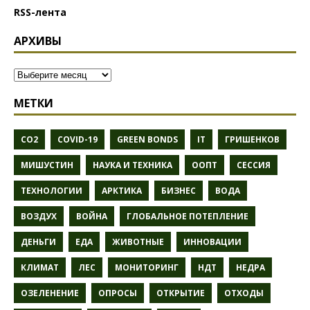
RSS-лента
АРХИВЫ
МЕТКИ
CO2
COVID-19
GREEN BONDS
IT
ГРИШЕНКОВ
МИШУСТИН
НАУКА И ТЕХНИКА
ООПТ
СЕССИЯ
ТЕХНОЛОГИИ
АРКТИКА
БИЗНЕС
ВОДА
ВОЗДУХ
ВОЙНА
ГЛОБАЛЬНОЕ ПОТЕПЛЕНИЕ
ДЕНЬГИ
ЕДА
ЖИВОТНЫЕ
ИННОВАЦИИ
КЛИМАТ
ЛЕС
МОНИТОРИНГ
НДТ
НЕДРА
ОЗЕЛЕНЕНИЕ
ОПРОСЫ
ОТКРЫТИЕ
ОТХОДЫ