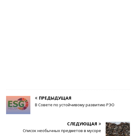
г
и
ч
е
с
к
и
й
Ж
у
р
н
а
л
0
ПРЕДЫДУЩАЯ
В Совете по устойчивому развитию РЭО
СЛЕДУЮЩАЯ
Список необычных предметов в мусоре