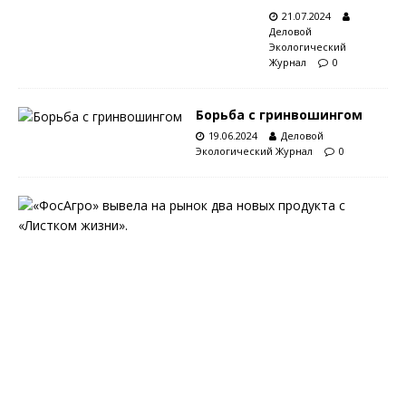
21.07.2024
Деловой
Экологический
Журнал
0
Борьба с гринвошингом
19.06.2024
Деловой
Экологический Журнал
0
С
«
Л
и
с
т
к
о
м
ж
и
з
н