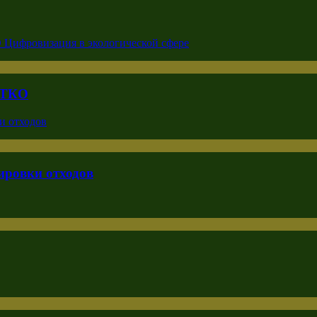
с ТКО
ировки отходов