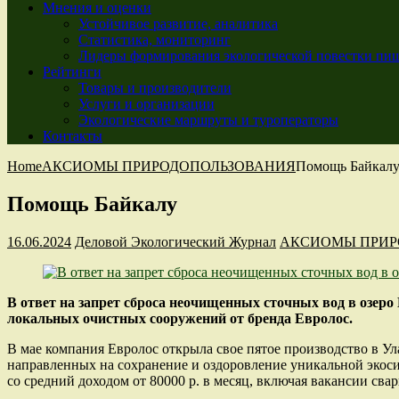
Мнения и оценки
Устойчивое развитие, аналитика
Статистика, мониторинг
Лидеры формирования экологической повестки пиш
Рейтинги
Товары и производители
Услуги и организации
Экологические маршруты и туроператоры
Контакты
Home
АКСИОМЫ ПРИРОДОПОЛЬЗОВАНИЯ
Помощь Байкал
Помощь Байкалу
16.06.2024
Деловой Экологический Журнал
АКСИОМЫ ПРИР
В ответ на запрет сброса неочищенных сточных вод в озеро
локальных очистных сооружений от бренда Евролос.
В мае компания Евролос открыла свое пятое производство в Ул
направленных на сохранение и оздоровление уникальной экосис
со средний доходом от 80000 р. в месяц, включая вакансии св