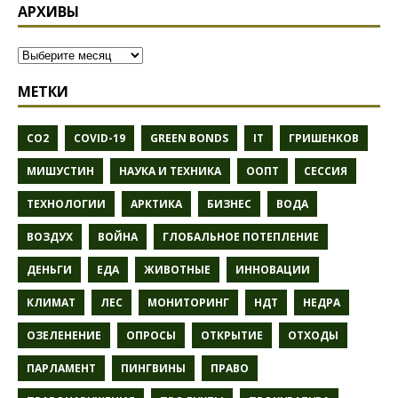
АРХИВЫ
МЕТКИ
CO2
COVID-19
GREEN BONDS
IT
ГРИШЕНКОВ
МИШУСТИН
НАУКА И ТЕХНИКА
ООПТ
СЕССИЯ
ТЕХНОЛОГИИ
АРКТИКА
БИЗНЕС
ВОДА
ВОЗДУХ
ВОЙНА
ГЛОБАЛЬНОЕ ПОТЕПЛЕНИЕ
ДЕНЬГИ
ЕДА
ЖИВОТНЫЕ
ИННОВАЦИИ
КЛИМАТ
ЛЕС
МОНИТОРИНГ
НДТ
НЕДРА
ОЗЕЛЕНЕНИЕ
ОПРОСЫ
ОТКРЫТИЕ
ОТХОДЫ
ПАРЛАМЕНТ
ПИНГВИНЫ
ПРАВО