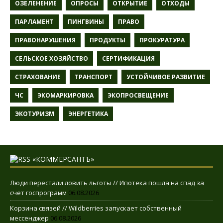
ОЗЕЛЕНЕНИЕ
ОПРОСЫ
ОТКРЫТИЕ
ОТХОДЫ
ПАРЛАМЕНТ
ПИНГВИНЫ
ПРАВО
ПРАВОНАРУШЕНИЯ
ПРОДУКТЫ
ПРОКУРАТУРА
СЕЛЬСКОЕ ХОЗЯЙСТВО
СЕРТИФИКАЦИЯ
СТРАХОВАНИЕ
ТРАНСПОРТ
УСТОЙЧИВОЕ РАЗВИТИЕ
ЧС
ЭКОМАРКИРОВКА
ЭКОПРОСВЕЩЕНИЕ
ЭКОТУРИЗМ
ЭНЕРГЕТИКА
«КОММЕРСАНТЪ»
Люди перестали ловить льготы // Ипотека пошла на спад за
счет госпрограмм
06.08.2026
Корзина связей // Wildberries запускает собственный
мессенджер
06.08.2026