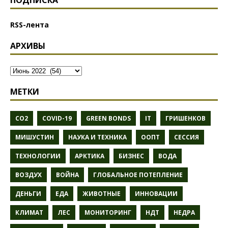
ПОДПИСКА
RSS-лента
АРХИВЫ
МЕТКИ
CO2
COVID-19
GREEN BONDS
IT
ГРИШЕНКОВ
МИШУСТИН
НАУКА И ТЕХНИКА
ООПТ
СЕССИЯ
ТЕХНОЛОГИИ
АРКТИКА
БИЗНЕС
ВОДА
ВОЗДУХ
ВОЙНА
ГЛОБАЛЬНОЕ ПОТЕПЛЕНИЕ
ДЕНЬГИ
ЕДА
ЖИВОТНЫЕ
ИННОВАЦИИ
КЛИМАТ
ЛЕС
МОНИТОРИНГ
НДТ
НЕДРА