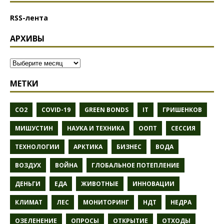
RSS-лента
АРХИВЫ
МЕТКИ
CO2
COVID-19
GREEN BONDS
IT
ГРИШЕНКОВ
МИШУСТИН
НАУКА И ТЕХНИКА
ООПТ
СЕССИЯ
ТЕХНОЛОГИИ
АРКТИКА
БИЗНЕС
ВОДА
ВОЗДУХ
ВОЙНА
ГЛОБАЛЬНОЕ ПОТЕПЛЕНИЕ
ДЕНЬГИ
ЕДА
ЖИВОТНЫЕ
ИННОВАЦИИ
КЛИМАТ
ЛЕС
МОНИТОРИНГ
НДТ
НЕДРА
ОЗЕЛЕНЕНИЕ
ОПРОСЫ
ОТКРЫТИЕ
ОТХОДЫ