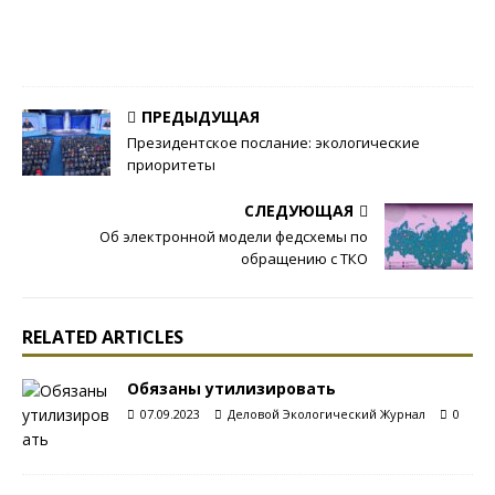
л
0
ПРЕДЫДУЩАЯ
Президентское послание: экологические
приоритеты
СЛЕДУЮЩАЯ
Об электронной модели федсхемы по
обращению с ТКО
RELATED ARTICLES
Обязаны утилизировать
07.09.2023
Деловой Экологический Журнал
0