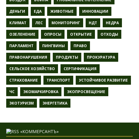
ДЕНЬГИ
ЕДА
ЖИВОТНЫЕ
ИННОВАЦИИ
КЛИМАТ
ЛЕС
МОНИТОРИНГ
НДТ
НЕДРА
ОЗЕЛЕНЕНИЕ
ОПРОСЫ
ОТКРЫТИЕ
ОТХОДЫ
ПАРЛАМЕНТ
ПИНГВИНЫ
ПРАВО
ПРАВОНАРУШЕНИЯ
ПРОДУКТЫ
ПРОКУРАТУРА
СЕЛЬСКОЕ ХОЗЯЙСТВО
СЕРТИФИКАЦИЯ
СТРАХОВАНИЕ
ТРАНСПОРТ
УСТОЙЧИВОЕ РАЗВИТИЕ
ЧС
ЭКОМАРКИРОВКА
ЭКОПРОСВЕЩЕНИЕ
ЭКОТУРИЗМ
ЭНЕРГЕТИКА
«КОММЕРСАНТЪ»