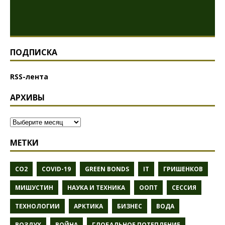
ПОДПИСКА
RSS-лента
АРХИВЫ
МЕТКИ
CO2
COVID-19
GREEN BONDS
IT
ГРИШЕНКОВ
МИШУСТИН
НАУКА И ТЕХНИКА
ООПТ
СЕССИЯ
ТЕХНОЛОГИИ
АРКТИКА
БИЗНЕС
ВОДА
ВОЗДУХ
ВОЙНА
ГЛОБАЛЬНОЕ ПОТЕПЛЕНИЕ