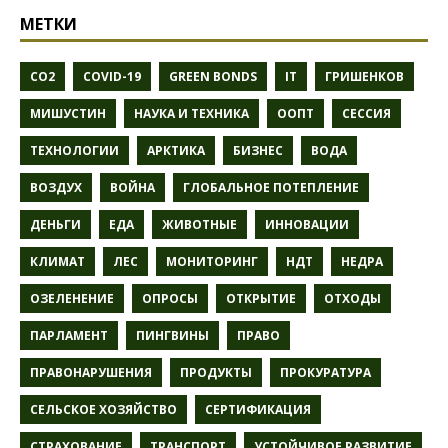
МЕТКИ
CO2
COVID-19
GREEN BONDS
IT
ГРИШЕНКОВ
МИШУСТИН
НАУКА И ТЕХНИКА
ООПТ
СЕССИЯ
ТЕХНОЛОГИИ
АРКТИКА
БИЗНЕС
ВОДА
ВОЗДУХ
ВОЙНА
ГЛОБАЛЬНОЕ ПОТЕПЛЕНИЕ
ДЕНЬГИ
ЕДА
ЖИВОТНЫЕ
ИННОВАЦИИ
КЛИМАТ
ЛЕС
МОНИТОРИНГ
НДТ
НЕДРА
ОЗЕЛЕНЕНИЕ
ОПРОСЫ
ОТКРЫТИЕ
ОТХОДЫ
ПАРЛАМЕНТ
ПИНГВИНЫ
ПРАВО
ПРАВОНАРУШЕНИЯ
ПРОДУКТЫ
ПРОКУРАТУРА
СЕЛЬСКОЕ ХОЗЯЙСТВО
СЕРТИФИКАЦИЯ
СТРАХОВАНИЕ
ТРАНСПОРТ
УСТОЙЧИВОЕ РАЗВИТИЕ