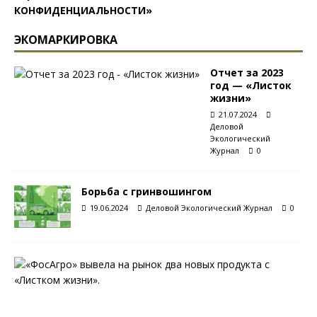
КОНФИДЕНЦИАЛЬНОСТИ»
ЭКОМАРКИРОВКА
Отчет за 2023
год — «Листок
жизни»
21.07.2024
Деловой
Экологический
Журнал
0
Борьба с гринвошингом
19.06.2024
Деловой Экологический Журнал
0
С
«
Л
и
с