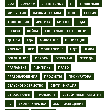
CO2
COVID-19
GREEN BONDS
IT
ГРИШЕНКОВ
МИШУСТИН
НАУКА И ТЕХНИКА
ООПТ
СЕССИЯ
ТЕХНОЛОГИИ
АРКТИКА
БИЗНЕС
ВОДА
ВОЗДУХ
ВОЙНА
ГЛОБАЛЬНОЕ ПОТЕПЛЕНИЕ
ДЕНЬГИ
ЕДА
ЖИВОТНЫЕ
ИННОВАЦИИ
КЛИМАТ
ЛЕС
МОНИТОРИНГ
НДТ
НЕДРА
ОЗЕЛЕНЕНИЕ
ОПРОСЫ
ОТКРЫТИЕ
ОТХОДЫ
ПАРЛАМЕНТ
ПИНГВИНЫ
ПРАВО
ПРАВОНАРУШЕНИЯ
ПРОДУКТЫ
ПРОКУРАТУРА
СЕЛЬСКОЕ ХОЗЯЙСТВО
СЕРТИФИКАЦИЯ
СТРАХОВАНИЕ
ТРАНСПОРТ
УСТОЙЧИВОЕ РАЗВИТИЕ
ЧС
ЭКОМАРКИРОВКА
ЭКОПРОСВЕЩЕНИЕ