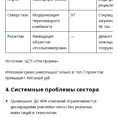
рециклинг
Северсталь
Модернизация
97
Сокращен
Череповецкого
загрязнен
комбината
96 тыс. т/
Росатом
Ликвидация
—
Демонтаж
объектов
опасных
«Усольехимпрома»
сооружен
Источник: ЦСП «Платформа».
Итоговая сумма инвестиций
только в топ-7 проектов
превышает
400 млрд руб.
4. Системные проблемы сектора
Гринвошинг
: До 40% компаний ограничиваются
декларациями (наклейки «эко») без реальных
инвестиций в технологии.