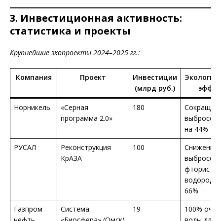
3. Инвестиционная активность:
статистика и проекты
Крупнейшие экопроекты 2024–2025 гг.:
Компания
Проект
Инвестиции
Экологич
(млрд руб.)
эффек
Норникель
«Серная
180
Сокращен
программа 2.0»
выбросов 
на 44%
РУСАЛ
Реконструкция
100
Снижение
КрАЗА
выбросов
фтористо
водорода 
66%
Газпром
Система
19
100% очис
нефть
«Биосфера» (Омск)
воды для