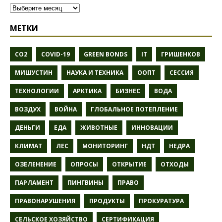
МЕТКИ
CO2
COVID-19
GREEN BONDS
IT
ГРИШЕНКОВ
МИШУСТИН
НАУКА И ТЕХНИКА
ООПТ
СЕССИЯ
ТЕХНОЛОГИИ
АРКТИКА
БИЗНЕС
ВОДА
ВОЗДУХ
ВОЙНА
ГЛОБАЛЬНОЕ ПОТЕПЛЕНИЕ
ДЕНЬГИ
ЕДА
ЖИВОТНЫЕ
ИННОВАЦИИ
КЛИМАТ
ЛЕС
МОНИТОРИНГ
НДТ
НЕДРА
ОЗЕЛЕНЕНИЕ
ОПРОСЫ
ОТКРЫТИЕ
ОТХОДЫ
ПАРЛАМЕНТ
ПИНГВИНЫ
ПРАВО
ПРАВОНАРУШЕНИЯ
ПРОДУКТЫ
ПРОКУРАТУРА
СЕЛЬСКОЕ ХОЗЯЙСТВО
СЕРТИФИКАЦИЯ