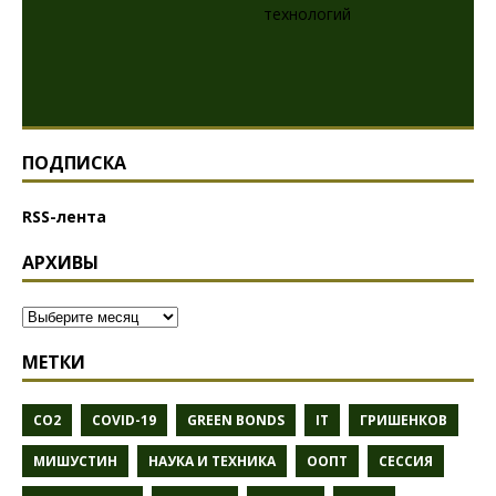
ПОДПИСКА
RSS-лента
АРХИВЫ
МЕТКИ
CO2
COVID-19
GREEN BONDS
IT
ГРИШЕНКОВ
МИШУСТИН
НАУКА И ТЕХНИКА
ООПТ
СЕССИЯ