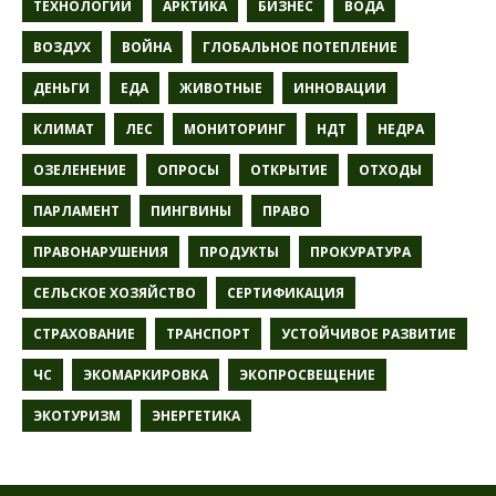
ТЕХНОЛОГИИ
АРКТИКА
БИЗНЕС
ВОДА
ВОЗДУХ
ВОЙНА
ГЛОБАЛЬНОЕ ПОТЕПЛЕНИЕ
ДЕНЬГИ
ЕДА
ЖИВОТНЫЕ
ИННОВАЦИИ
КЛИМАТ
ЛЕС
МОНИТОРИНГ
НДТ
НЕДРА
ОЗЕЛЕНЕНИЕ
ОПРОСЫ
ОТКРЫТИЕ
ОТХОДЫ
ПАРЛАМЕНТ
ПИНГВИНЫ
ПРАВО
ПРАВОНАРУШЕНИЯ
ПРОДУКТЫ
ПРОКУРАТУРА
СЕЛЬСКОЕ ХОЗЯЙСТВО
СЕРТИФИКАЦИЯ
СТРАХОВАНИЕ
ТРАНСПОРТ
УСТОЙЧИВОЕ РАЗВИТИЕ
ЧС
ЭКОМАРКИРОВКА
ЭКОПРОСВЕЩЕНИЕ
ЭКОТУРИЗМ
ЭНЕРГЕТИКА