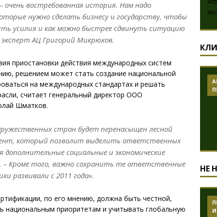
– очень востребованная история. Нам надо
оторые нужно сделать бизнесу и государству, чтобы
ить усилия и как можно быстрее сдвинуть ситуацию
 эксперт АЦ Григорий Микрюков.
КЛИ
твия приостановки действия международных систем
ению, решением может стать создание национальной
А
роваться на международных стандартах и решать
П
расли, считает генеральный директор OOO
олай Шматков.
 дружественных стран будет перенасыщен лесной
мент, который позволит выделить ответственных
я дополнительные социальные и экономические
 – Кроме того, важно сохранить те ответственные
НЕ 
и развивали с 2011 года».
ртификации, по его мнению, должна быть честной,
П
ть национальным приоритетам и учитывать глобальную
И