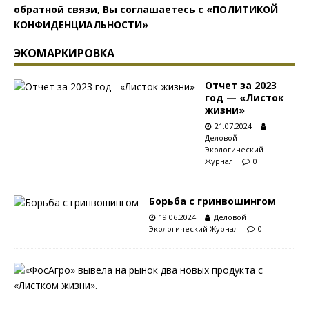
обратной связи, Вы соглашаетесь с
«ПОЛИТИКОЙ
КОНФИДЕНЦИАЛЬНОСТИ»
ЭКОМАРКИРОВКА
Отчет за 2023
год — «Листок
жизни»
21.07.2024
Деловой
Экологический
Журнал
0
Борьба с гринвошингом
19.06.2024
Деловой
Экологический Журнал
0
С
«
Л
и