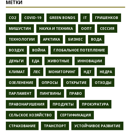
МЕТКИ
CO2
COVID-19
GREEN BONDS
IT
ГРИШЕНКОВ
МИШУСТИН
НАУКА И ТЕХНИКА
ООПТ
СЕССИЯ
ТЕХНОЛОГИИ
АРКТИКА
БИЗНЕС
ВОДА
ВОЗДУХ
ВОЙНА
ГЛОБАЛЬНОЕ ПОТЕПЛЕНИЕ
ДЕНЬГИ
ЕДА
ЖИВОТНЫЕ
ИННОВАЦИИ
КЛИМАТ
ЛЕС
МОНИТОРИНГ
НДТ
НЕДРА
ОЗЕЛЕНЕНИЕ
ОПРОСЫ
ОТКРЫТИЕ
ОТХОДЫ
ПАРЛАМЕНТ
ПИНГВИНЫ
ПРАВО
ПРАВОНАРУШЕНИЯ
ПРОДУКТЫ
ПРОКУРАТУРА
СЕЛЬСКОЕ ХОЗЯЙСТВО
СЕРТИФИКАЦИЯ
СТРАХОВАНИЕ
ТРАНСПОРТ
УСТОЙЧИВОЕ РАЗВИТИЕ