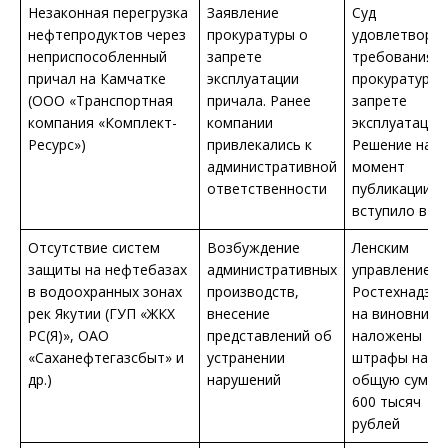
Незаконная перегрузка
Заявление
Суд
нефтепродуктов через
прокуратуры о
удовлетвори
неприспособленный
запрете
требования
причал на Камчатке
эксплуатации
прокуратуры 
(ООО «Транспортная
причала. Ранее
запрете
компания «Комплект-
компании
эксплуатации.
Ресурс»)
привлекались к
Решение на
административной
момент
ответственности
публикации н
вступило в си
Отсутствие систем
Возбуждение
Ленским
защиты на нефтебазах
административных
управлением
в водоохранных зонах
производств,
Ростехнадзор
рек Якутии (ГУП «ЖКХ
внесение
на виновнико
РС(Я)», ОАО
представлений об
наложены
«Саханефтегазсбыт» и
устранении
штрафы на
др.)
нарушений
общую сумму
600 тысяч
рублей