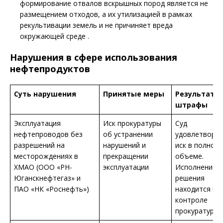
формирование отвалов вскрышных пород является не
размещением отходов, а их утилизацией в рамках
рекультивации земель и не причиняет вреда
окружающей среде .
Нарушения в сфере использования
нефтепродуктов
Суть нарушения
Принятые меры
Результаты
штрафы
Эксплуатация
Иск прокуратуры
Суд
нефтепроводов без
об устранении
удовлетвори
разрешений на
нарушений и
иск в полном
месторождениях в
прекращении
объеме.
ХМАО (ООО «РН-
эксплуатации
Исполнение
Юганскнефтегаз» и
решения
ПАО «НК «Роснефть»)
находится на
контроле
прокуратуры