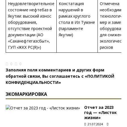
Неудовлетворительное
Констатация
Отмечена
состояние нефтебаз в
нарушений в
необходимос
Якутии: высокий износ
рамках круглого
технологичес
оборудования,
стола в Ил Тумэне
мер и замены
отсутствие проектной
(парламенте
оборудовани
документации (АО
Якутии)
для снижения
«Саханефтегазсбыт»,
экологически
ГУП «ЖКХ РС(Я)»)
рисков
0
0
Заполняя поля комментариев и других форм
обратной связи, Вы соглашаетесь с
«ПОЛИТИКОЙ
КОНФИДЕНЦИАЛЬНОСТИ»
ЭКОМАРКИРОВКА
Отчет за 2023
год — «Листок
жизни»
21.07.2024