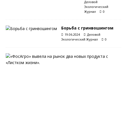
Деловой
Экологический
Журнал
0
Борьба с гринвошингом
19.06.2024
Деловой
Экологический Журнал
0
С
«
Л
и
с
т
к
о
м
ж
и
з
н
и