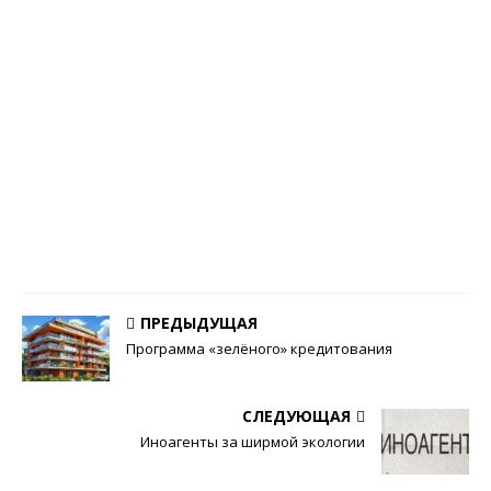
и
ч
е
с
к
и
й
Ж
у
р
н
а
л
0
ПРЕДЫДУЩАЯ
Программа «зелёного» кредитования
СЛЕДУЮЩАЯ
Иноагенты за ширмой экологии