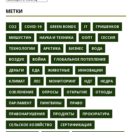
МЕТКИ
CO2
COVID-19
GREEN BONDS
IT
ГРИШЕНКОВ
МИШУСТИН
НАУКА И ТЕХНИКА
ООПТ
СЕССИЯ
ТЕХНОЛОГИИ
АРКТИКА
БИЗНЕС
ВОДА
ВОЗДУХ
ВОЙНА
ГЛОБАЛЬНОЕ ПОТЕПЛЕНИЕ
ДЕНЬГИ
ЕДА
ЖИВОТНЫЕ
ИННОВАЦИИ
КЛИМАТ
ЛЕС
МОНИТОРИНГ
НДТ
НЕДРА
ОЗЕЛЕНЕНИЕ
ОПРОСЫ
ОТКРЫТИЕ
ОТХОДЫ
ПАРЛАМЕНТ
ПИНГВИНЫ
ПРАВО
ПРАВОНАРУШЕНИЯ
ПРОДУКТЫ
ПРОКУРАТУРА
СЕЛЬСКОЕ ХОЗЯЙСТВО
СЕРТИФИКАЦИЯ