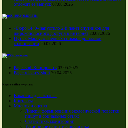
отложит ее выпуск
07.08.2026
«ВЕДОМОСТИ»
«Бюро 1440» запустило 2-й пакет спутников для
широкополосного доступа в интернет
20.07.2026
Путь к Марсу: от первых снимков до планов
колонизации
20.07.2026
Сколково
Page: smi_Копировать
03.05.2025
Page: releases_short
30.04.2025
Карта сайта журнала
Вакансии для эколога
Контакты
Мнения и оценки
Лидеры формирования экологической повестки
пишут в социальных сетях:
Статистика, мониторинг
Устойчивое развитие, аналитика