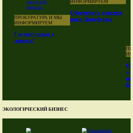
ИНФОРМИРУЕМ
Обеспечить очистку
ПРОКУРАТУРА И МЫ
реки Лихоборка
ИНФОРМИРУЕМ
Где результат и
деньги?
ПР
ИН
Об
«Э
па
Бу
ЭКОЛОГИЧЕСКИЙ БИЗНЕС