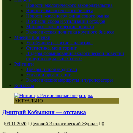
Новости экологического законодательства
Новости экологического бизнеса
Новости «зеленого» финансового рынка
В отрасли сбора и утилизации отходов
Мировые экологические новости
Экологическая политика крупного бизнеса
Мнения и оценки
Устойчивое развитие, аналитика
Статистика, мониторинг
Лидеры формирования экологической повестки
пишут в социальных сетях:
Рейтинги
Товары и производители
Услуги и организации
Экологические маршруты и туроператоры
Контакты
АКТУАЛЬНО
Дмитрий Кобылкин — отставка
09.11.2020
Деловой Экологический Журнал
0