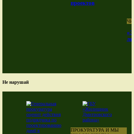
проектов
ЧИ
«Э
ли
Не нарушай
ПРОКУРАТУРА И МЫ