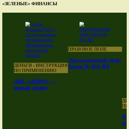
«ЗЕЛЕНЫЕ» ФИНАНСЫ
ПРАВОВОЕ ПОЛЕ
Экологический сбор:
ДЕНЬГИ - ИНСТРУКЦИЯ
Закон № 451-ФЗ
ПО ПРИМЕНЕНИЮ
АИС «АПРО» —
новый сервис
ДЕ
ПО
Но
ст