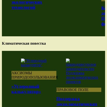
экологических
технологий
Ко
де
Пр
фо
Климатическая повестка
АКСИОМЫ
ПРИРОДОПОЛЬЗОВАНИЯ
«Углеродный
ПРАВОВОЕ ПОЛЕ
калькулятор»
Поддержка
лесоклиматических