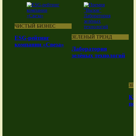
ЧИСТЫЙ БИЗНЕС
ЗЕЛЕНЫЙ ТРЕНД
ESG-рейтинг
компании «Свеза»
Лаборатория
зелёных технологий
ЗЕ
Кл
по