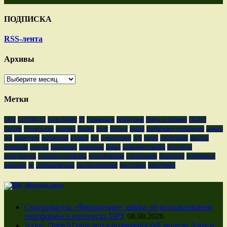
ПОДПИСКА
RSS-лента
Архивы
Архивы
Метки
CO2
COVID-19
green bonds
IT
Гришенков
Мишустин
Наука и техника
ООПТ
Сессия
Технологии
арктика
бизнес
вода
воздух
война
глобальное потепление
деньги
еда
животные
инновации
климат
лес
мониторинг
ндт
недра
озеленение
опросы
открытие
отходы
парламент
пингвины
право
правонарушения
продукты
прокуратура
сельское хозяйство
сертификация
страхование
транспорт
устойчивое
развитие
чс
экомаркировка
экопросвещение
экотуризм
энергетика
«Коммерсантъ»
Сооснователь «Википедии» заявил об использовании
платформы в интересах ЦРУ
08.08.2026
Axios: OpenAI опасается возможностей модели Astra и